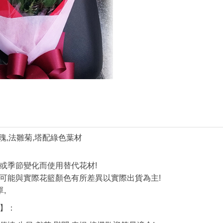
瑰,法雛菊,塔配綠色葉材
或季節變化而使用替代花材!
可能與實際花籃顏色有所差異以實際出貨為主!
,
】：