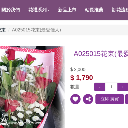
關於我們
花禮系列
新品上市
站長推薦
訂花流
花束
A025015花束(最愛佳人)
A025015花束(最
$ 2,000
$ 1,790
數量:
-
+
立即購買
新增
分享
到收
藏夾