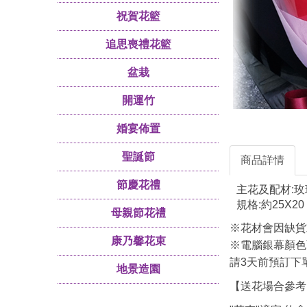
祝賀花籃
追思喪禮花籃
盆栽
開運竹
婚宴佈置
聖誕節
商品詳情
節慶花禮
主花及配材:玫
規格:約25X20
母親節花禮
※花材會因缺貨
康乃馨花束
※電腦銀幕顏色
請3天前預訂下單
地景造園
【送花場合參考