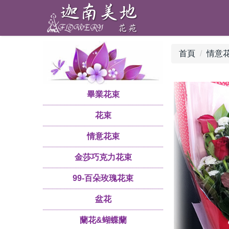
首頁
情意
畢業花束
花束
情意花束
金莎巧克力花束
99-百朵玫瑰花束
盆花
蘭花&蝴蝶蘭