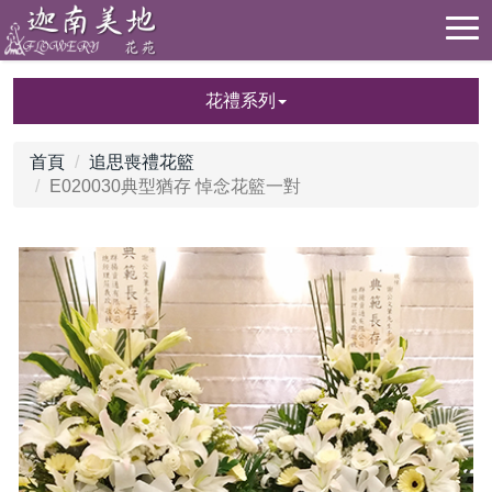
花禮系列
首頁
追思喪禮花籃
E020030典型猶存 悼念花籃一對