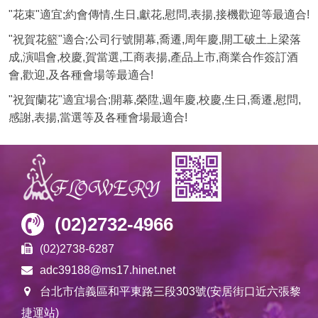
"花束"適宜;約會傳情,生日,獻花,慰問,表揚,接機歡迎等最適合!
"祝賀花籃"適合;公司行號開幕,喬遷,周年慶,開工破土上梁落
成,演唱會,校慶,賀當選,工商表揚,產品上市,商業合作簽訂酒
會,歡迎,及各種會場等最適合!
"祝賀蘭花"適宜場合;開幕,榮陞,週年慶,校慶,生日,喬遷,慰問,
感謝,表揚,當選等及各種會場最適合!
(02)2732-4966
(02)2738-6287
adc39188@ms17.hinet.net
台北市信義區和平東路三段303號(安居街口近六張黎
捷運站)