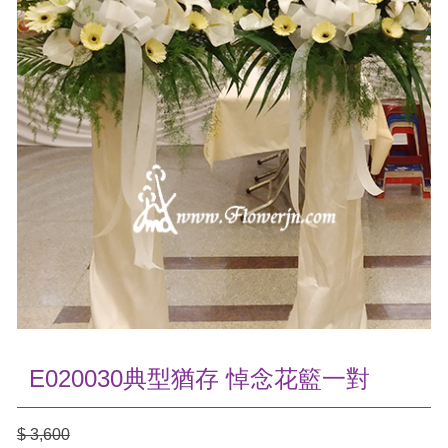
E020030典型猶存 悼念花籃一對
$ 3,600