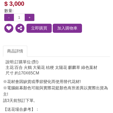
$ 3,000
數量:
-
+
立即購買
加入購物車
新增
分享
到收
藏夾
商品詳情
說明:訂購單位:(對)
主花:百合 火鶴 大菊花 桔梗 太陽花 麒麟草 綠色葉材
尺寸 約170X65CM
※花材會因缺貨或季節變化而使用替代花材!
※電腦銀幕顏色可能與實際花籃顏色有所差異以實際出貨為
主!
請3天前預訂下單,
【送花場合參考】：