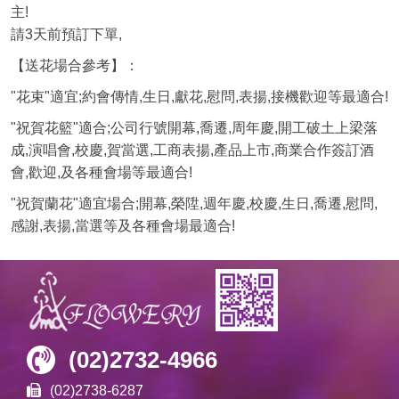
主!
請3天前預訂下單,
【送花場合參考】：
"花束"適宜;約會傳情,生日,獻花,慰問,表揚,接機歡迎等最適合!
"祝賀花籃"適合;公司行號開幕,喬遷,周年慶,開工破土上梁落
成,演唱會,校慶,賀當選,工商表揚,產品上市,商業合作簽訂酒
會,歡迎,及各種會場等最適合!
"祝賀蘭花"適宜場合;開幕,榮陞,週年慶,校慶,生日,喬遷,慰問,
感謝,表揚,當選等及各種會場最適合!
(02)2732-4966
(02)2738-6287