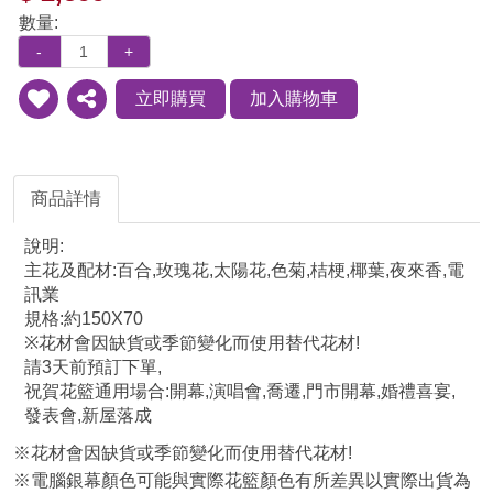
數量:
-
+
立即購買
加入購物車
新增
分享
到收
藏夾
商品詳情
說明:
主花及配材:百合,玫瑰花,太陽花,色菊,桔梗,椰葉,夜來香,電
訊業
規格:約150X70
※花材會因缺貨或季節變化而使用替代花材!
請3天前預訂下單,
祝賀花籃通用場合:開幕,演唱會,喬遷,門市開幕,婚禮喜宴,
發表會,新屋落成
※花材會因缺貨或季節變化而使用替代花材!
※電腦銀幕顏色可能與實際花籃顏色有所差異以實際出貨為