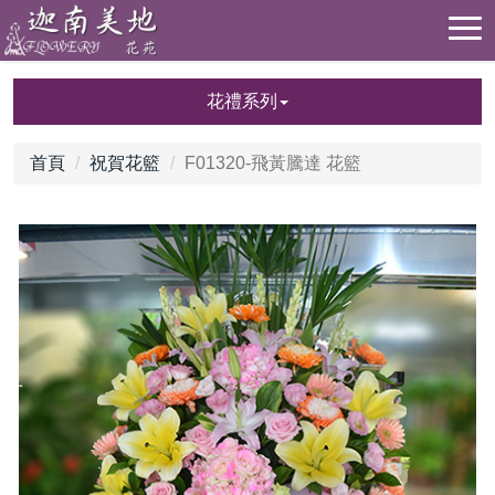
花禮系列
首頁
祝賀花籃
F01320-飛黃騰達 花籃